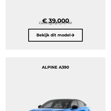
€ 39.000
Catalogusprijs BTWi
Bekijk dit model
ALPINE A390