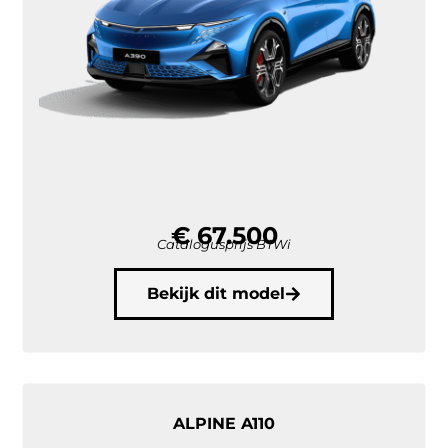
€ 67.500
Catalogusprijs BTWi
Bekijk dit model
ALPINE A110